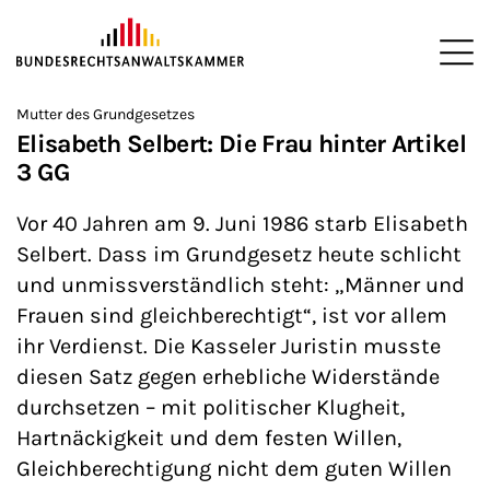
ZUM HAUPTINHALT SPRINGEN
Me
Sie befinden sich hier:
Mutter des Grundgesetzes
Startseite
Newsroom
News
>
>
>
Elisabeth Selbert: Die Frau hinter Artikel
3 GG
Vor 40 Jahren am 9. Juni 1986 starb Elisabeth
Selbert. Dass im Grundgesetz heute schlicht
und unmissverständlich steht: „Männer und
Frauen sind gleichberechtigt“, ist vor allem
ihr Verdienst. Die Kasseler Juristin musste
diesen Satz gegen erhebliche Widerstände
durchsetzen – mit politischer Klugheit,
Hartnäckigkeit und dem festen Willen,
Gleichberechtigung nicht dem guten Willen