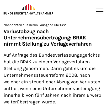
ZUM HAUPTINHALT SPRINGEN
Me
Sie befinden sich hier:
Nachrichten aus Berlin | Ausgabe 13/2022
Startseite
Newsroom
Newsletter
Nachrichten aus Berlin
>
>
>
>
>
Verlustabzug nach
Unternehmensübertragung: BRAK
nimmt Stellung zu Vorlageverfahren
Auf Anfrage des Bundesverfassungsgerichts
hat die BRAK zu einem Vorlageverfahren
Stellung genommen. Darin geht es um die
Unternehmenssteuerreform 2008, nach
welcher ein steuerlicher Abzug von Verlusten
entfiel, wenn eine Unternehmensbeteiligung
innerhalb von fünf Jahren nach ihrem Erwerb
weiterübertragen wurde.