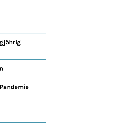
gjährig
en
r Pandemie