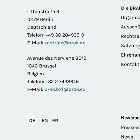
Footer
Die BRA
Littenstraße 9
Organis
10179 Berlin
Ausschü
Deutschland
Telefon: +49 30 284939-0
Rechts
E-Mail:
zentrale@brak.de
Satzun
Ehrena
Avenue des Nerviens 85/9
Kontakt
1040 Brüssel
Belgien
Telefon: +32 2 7438646
E-Mail:
brak.bxl@brak.eu
Newsro
English
Français
DE
EN
FR
Deutsch
Pressee
News