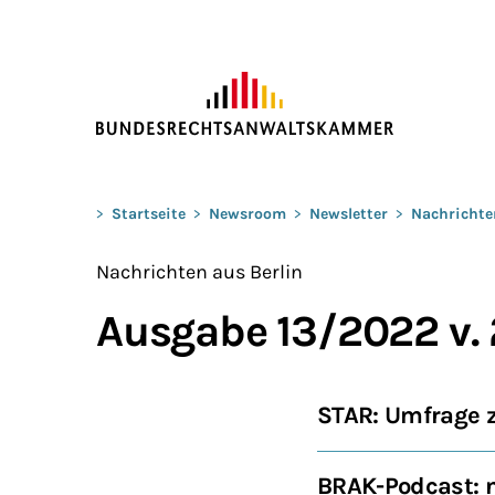
ZUM HAUPTINHALT SPRINGEN
Sie befinden sich hier:
>
Startseite
>
Newsroom
>
Newsletter
>
Nachrichte
Nachrichten aus Berlin
Ausgabe 13/2022 v.
STAR: Umfrage z
BRAK-Podcast: n