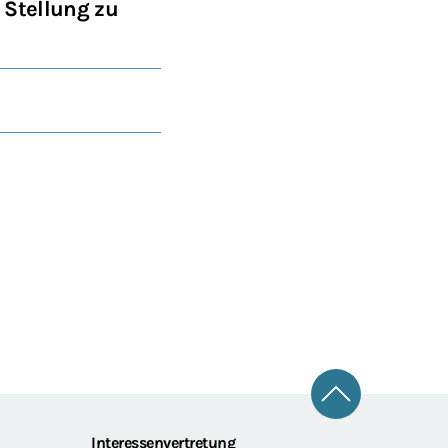
Stellung zu
Zum Seitena
Interessenvertretung