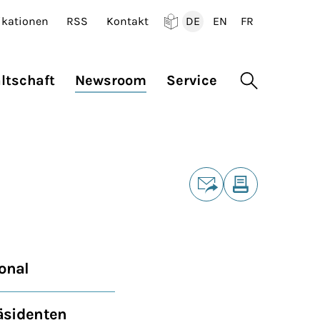
ikationen
RSS
Kontakt
DE
EN
FR
Deutsch
English
Francais
ltschaft
Newsroom
Service
Suche öffne
Teilen
E-Mail
Drucken
onal
äsidenten