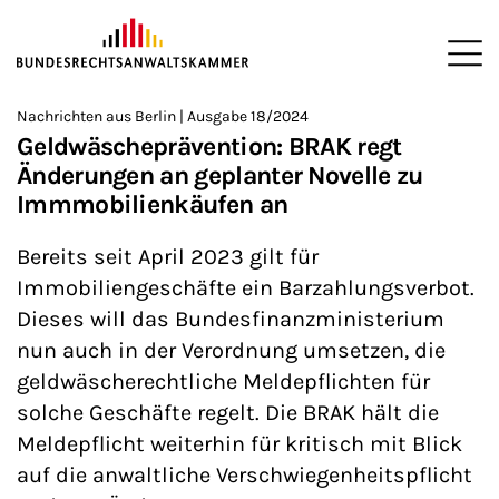
ZUM HAUPTINHALT SPRINGEN
Me
Sie befinden sich hier:
Nachrichten aus Berlin | Ausgabe 18/2024
Startseite
Newsroom
Newsletter
Nachrichten aus Berlin
>
>
>
>
>
Geldwäscheprävention: BRAK regt
Änderungen an geplanter Novelle zu
Immmobilienkäufen an
Bereits seit April 2023 gilt für
Immobiliengeschäfte ein Barzahlungsverbot.
Dieses will das Bundesfinanzministerium
nun auch in der Verordnung umsetzen, die
geldwäscherechtliche Meldepflichten für
solche Geschäfte regelt. Die BRAK hält die
Meldepflicht weiterhin für kritisch mit Blick
auf die anwaltliche Verschwiegenheitspflicht