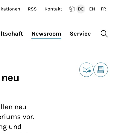
ikationen
RSS
Kontakt
DE
EN
FR
Deutsch
English
Francais
ltschaft
Newsroom
Service
Suche öffne
Teilen
 neu
E-Mail
Drucken
llen neu
eriums vor.
ung und