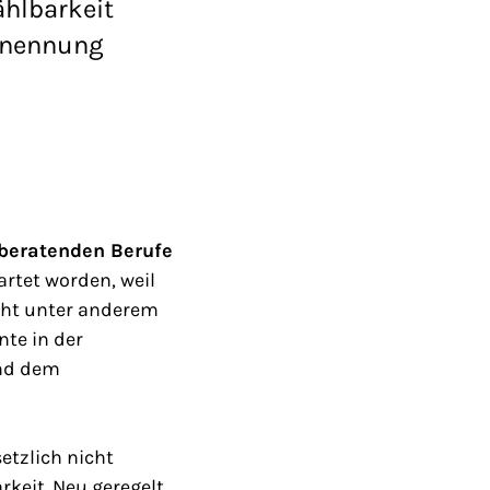
hlbarkeit
rnennung
sberatenden Berufe
rtet worden, weil
echt unter anderem
te in der
und dem
etzlich nicht
rkeit. Neu geregelt