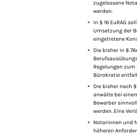
zugelassene Nota
werden.
In § 16 EuRAG so
Umsetzung der Ber
eingetretene Kons
Die bisher in § 7
Berufsausübungsg
Regelungen zum B
Bürokratie entfal
Die bisher nach 
anwälte bei einem
Bewerber sinnvoll
werden. Eine Verl
Notarinnen und N
höheren Anforder