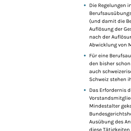
Die Regelungen i
Berufsausübungsg
(und damit die B
Auflösung der Ges
nach der Auflösu
Abwicklung von 
Für eine Berufsau
den bisher schon
auch schweizeris
Schweiz stehen i
Das Erfordernis 
Vorstandsmitgli
Mindestalter gek
Bundesgerichtshof
Ausübung des Anwa
diese Tätigkeiten 