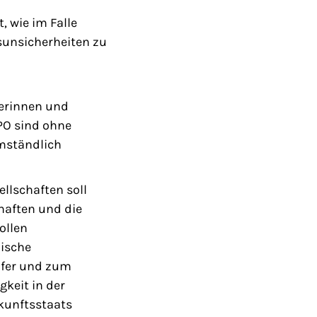
, wie im Falle
sunsicherheiten zu
erinnen und
PO sind ohne
mständlich
llschaften soll
haften und die
ollen
dische
üfer und zum
gkeit in der
rkunftsstaats