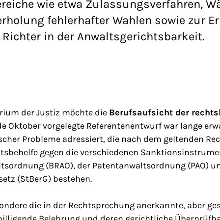
reiche wie etwa Zulassungsverfahren, Wä
holung fehlerhafter Wahlen sowie zur E
Richter in der Anwaltsgerichtsbarkeit.
ium der Justiz möchte die
Berufsaufsicht der recht
e Oktober vorgelegte Referentenentwurf war lange erwa
ischer Probleme adressiert, die nach dem geltenden R
htsbehelfe gegen die verschiedenen Sanktionsinstrumen
tsordnung (BRAO), der Patentanwaltsordnung (PAO) 
etz (StBerG) bestehen.
ondere die in der Rechtsprechung anerkannte, aber ges
billigende Belehrung und deren gerichtliche Überprüfba