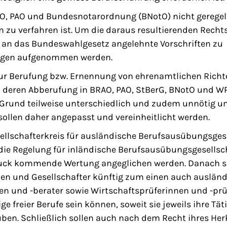
AO, PAO und Bundesnotarordnung (BNotO) nicht geregelt
n zu verfahren ist. Um die daraus resultierenden Recht
en an das Bundeswahlgesetz angelehnte Vorschriften zu
ngen aufgenommen werden.
ur Berufung bzw. Ernennung von ehrenamtlichen Richt
u deren Abberufung in BRAO, PAO, StBerG, BNotO und W
Grund teilweise unterschiedlich und zudem unnötig u
 sollen daher angepasst und vereinheitlicht werden.
ellschafterkreis für ausländische Berufsausübungsgese
 die Regelung für inländische Berufsausübungsgesellsc
uck kommende Wertung angeglichen werden. Danach s
nen und Gesellschafter künftig zum einen auch auslän
en und -berater sowie Wirtschaftsprüferinnen und -pr
 freier Berufe sein können, soweit sie jeweils ihre Täti
üben. Schließlich sollen auch nach dem Recht ihres He