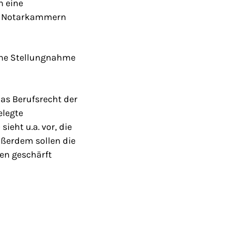
h eine
für Notarkammern
ine Stellungnahme
as Berufsrecht der
elegte
eht u.a. vor, die
ußerdem sollen die
en geschärft