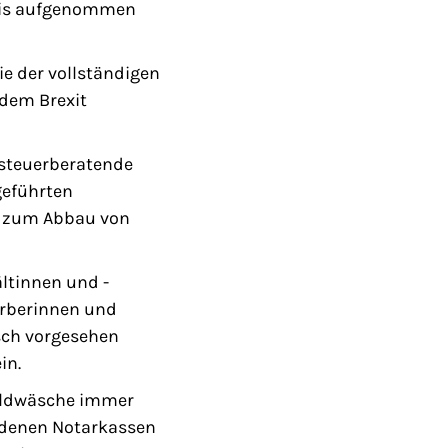
reis aufgenommen
e der vollständigen
 dem Brexit
 steuerberatende
geführten
er zum Abbau von
ltinnen und -
werberinnen und
isch vorgesehen
in.
Geldwäsche immer
 denen Notarkassen