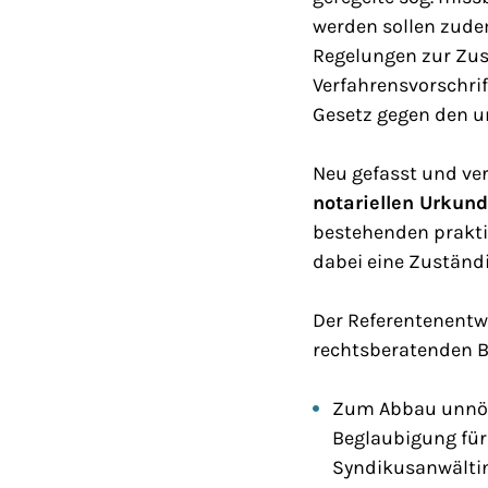
werden sollen zude
Regelungen zur Zus
Verfahrensvorschri
Gesetz gegen den u
Neu gefasst und ve
notariellen Urkun
bestehenden praktis
dabei eine Zuständ
Der Referentenentw
rechtsberatenden B
Zum Abbau unnöti
Beglaubigung für
Syndikusanwältin