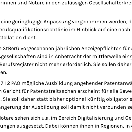
rinnen und Notare in den zulässigen Gesellschafterk
ll eine geringfügige Anpassung vorgenommen werden, di
ufsqualifikationsrichtlinie im Hinblick auf eine nach
tellation dient.
6e StBerG vorgesehenen jährlichen Anzeigepflichten für
esellschaften sind in Anbetracht der mittlerweile ein
erufsregister nicht mehr erforderlich. Sie sollen dah
len.
§ 7 I 2 PAO mögliche Ausbildung angehender Patentanwä
 Gericht für Patentstreitsachen erscheint für alle Be
. Sie soll daher statt bisher optional künftig obligator
ängerung der Ausbildung soll damit nicht verbunden se
otare sehen sich u.a. im Bereich Digitalisierung und 
ungen ausgesetzt. Dabei können ihnen in Regionen, in