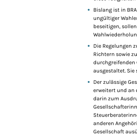
Bislang ist in BR
ungültiger Wahle
beseitigen, soll
Wahlwiederholu
Die Regelungen z
Richtern sowie z
durchgreifenden 
ausgestaltet. Sie
Der zulässige Ges
erweitert und an
darin zum Ausdr
Gesellschafterin
Steuerberaterinn
anderen Angehörige
Gesellschaft aus