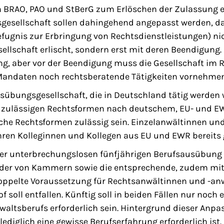
n BRAO, PAO und StBerG zum Erlöschen der Zulassung e
esellschaft sollen dahingehend angepasst werden, da
efugnis zur Erbringung von Rechtsdienstleistungen) ni
ellschaft erlischt, sondern erst mit deren Beendigung. 
ng, aber vor der Beendigung muss die Gesellschaft im
Mandaten noch rechtsberatende Tätigkeiten vornehme
sübungsgesellschaft, die in Deutschland tätig werden w
 zulässigen Rechtsformen nach deutschem, EU- und E
che Rechtsformen zulässig sein. Einzelanwältinnen und
hren Kolleginnen und Kollegen aus EU und EWR bereits 
der unterbrechungslosen fünfjährigen Berufsausübung 
eder von Kammern sowie die entsprechende, zudem mi
oppelte Voraussetzung für Rechtsanwältinnen und -an
 soll entfallen. Künftig soll in beiden Fällen nur noch 
ltsberufs erforderlich sein. Hintergrund dieser Anpas
lediglich eine gewisse Berufserfahrung erforderlich ist.