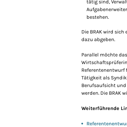
tätig sind, Verw
Aufgabenerweiter
bestehen.
Die BRAK wird sich
dazu abgeben.
Parallel möchte da
Wirtschaftsprüferin
Referentenentwurf f
Tätigkeit als Syndi
Berufsaufsicht und
werden. Die BRAK wi
Weiterführende Li
Referentenentwurf