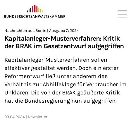
ZUM HAUPTINHALT SPRINGEN
Me
Sie befinden sich hier:
Nachrichten aus Berlin | Ausgabe 7/2024
Startseite
Newsroom
Newsletter
Nachrichten aus Berlin
>
>
>
>
>
Kapitalanleger-Musterverfahren: Kritik
der BRAK im Gesetzentwurf aufgegriffen
Kapitalanleger-Musterverfahren sollen
effektiver gestaltet werden. Doch ein erster
Reformentwurf ließ unter anderem das
Verhältnis zur Abhilfeklage für Verbraucher im
Unklaren. Die von der BRAK geäußerte Kritik
hat die Bundesregierung nun aufgegriffen.
03.04.2024
Newsletter