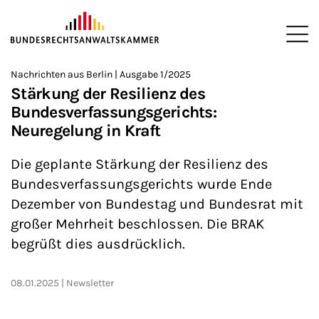
ZUM HAUPTINHALT SPRINGEN
Me
Sie befinden sich hier:
Nachrichten aus Berlin | Ausgabe 1/2025
Startseite
Newsroom
Newsletter
Nachrichten aus Berlin
>
>
>
>
>
Stärkung der Resilienz des
Bundesverfassungsgerichts:
Neuregelung in Kraft
Die geplante Stärkung der Resilienz des
Bundesverfassungsgerichts wurde Ende
Dezember von Bundestag und Bundesrat mit
großer Mehrheit beschlossen. Die BRAK
begrüßt dies ausdrücklich.
08.01.2025
Newsletter