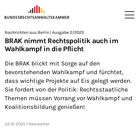
ZUM HAUPTINHALT SPRINGEN
Me
Sie befinden sich hier:
Nachrichten aus Berlin | Ausgabe 2/2025
Startseite
Newsroom
Newsletter
Nachrichten aus Berlin
>
>
>
>
>
BRAK nimmt Rechtspolitik auch im
Wahlkampf in die Pflicht
Die BRAK blickt mit Sorge auf den
bevorstehenden Wahlkampf und fürchtet,
dass wichtige Projekte auf Eis gelegt werden.
Sie fordert von der Politik: Rechtsstaatliche
Themen müssen Vorrang vor Wahlkampf und
Koalitionsbildung genießen!
22.01.2025
Newsletter