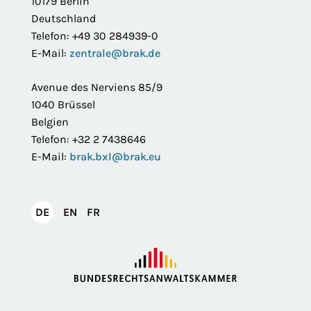
10179 Berlin
Deutschland
Telefon: +49 30 284939-0
E-Mail:
zentrale@brak.de
Avenue des Nerviens 85/9
1040 Brüssel
Belgien
Telefon: +32 2 7438646
E-Mail:
brak.bxl@brak.eu
English
Français
DE
EN
FR
Deutsch