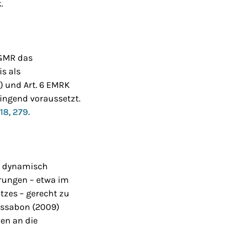
.
EGMR das
s als
) und Art. 6 EMRK
wingend voraussetzt.
18, 279.
rd dynamisch
rungen – etwa im
tzes – gerecht zu
Lissabon (2009)
en an die