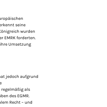
uropäischen
erkennt seine
 Königreich wurden
er EMRK forderten.
, ihre Umsetzung
hat jedoch aufgrund
e
 regelmäßig als
täben des EGMR.
alem Recht – und