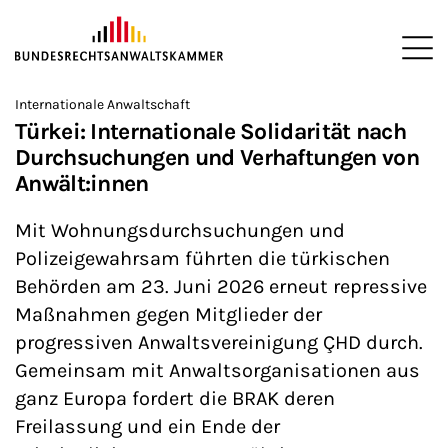
ZUM HAUPTINHALT SPRINGEN
Me
Sie befinden sich hier:
Internationale Anwaltschaft
Startseite
Newsroom
Newsletter
Nachrichten aus Berlin
>
>
>
>
>
Türkei: Internationale Solidarität nach
Durchsuchungen und Verhaftungen von
Anwält:innen
Mit Wohnungsdurchsuchungen und
Polizeigewahrsam führten die türkischen
Behörden am 23. Juni 2026 erneut repressive
Maßnahmen gegen Mitglieder der
progressiven Anwaltsvereinigung ÇHD durch.
Gemeinsam mit Anwaltsorganisationen aus
ganz Europa fordert die BRAK deren
Freilassung und ein Ende der