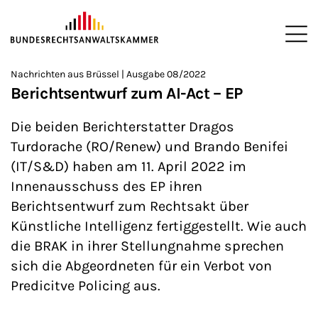
ZUM HAUPTINHALT SPRINGEN
Me
Sie befinden sich hier:
Nachrichten aus Brüssel | Ausgabe 08/2022
Startseite
Newsroom
Newsletter
Nachrichten aus Brüssel
>
>
>
>
>
Berichtsentwurf zum AI-Act – EP
Die beiden Berichterstatter Dragos
Turdorache (RO/Renew) und Brando Benifei
(IT/S&D) haben am 11. April 2022 im
Innenausschuss des EP ihren
Berichtsentwurf zum Rechtsakt über
Künstliche Intelligenz fertiggestellt. Wie auch
die BRAK in ihrer Stellungnahme sprechen
sich die Abgeordneten für ein Verbot von
Predicitve Policing aus.