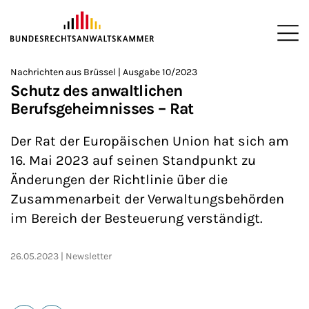
ZUM HAUPTINHALT SPRINGEN
Me
Sie befinden sich hier:
Nachrichten aus Brüssel | Ausgabe 10/2023
Startseite
Newsroom
Newsletter
Nachrichten aus Brüssel
>
>
>
>
>
Schutz des anwaltlichen
Berufsgeheimnisses – Rat
Der Rat der Europäischen Union hat sich am
16. Mai 2023 auf seinen Standpunkt zu
Änderungen der Richtlinie über die
Zusammenarbeit der Verwaltungsbehörden
im Bereich der Besteuerung verständigt.
26.05.2023
Newsletter