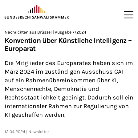
ZUM HAUPTINHALT SPRINGEN
Me
Sie befinden sich hier:
Nachrichten aus Brüssel | Ausgabe 7/2024
Startseite
Newsroom
Newsletter
Nachrichten aus Brüssel
>
>
>
>
>
Konvention über Künstliche Intelligenz –
Europarat
Die Mitglieder des Europarates haben sich im
März 2024 im zuständigen Ausschuss CAI
auf ein Rahmenübereinkommen über KI,
Menschenrechte, Demokratie und
Rechtsstaatlichkeit geeinigt. Dadurch soll ein
internationaler Rahmen zur Regulierung von
KI geschaffen werden.
12.04.2024
Newsletter