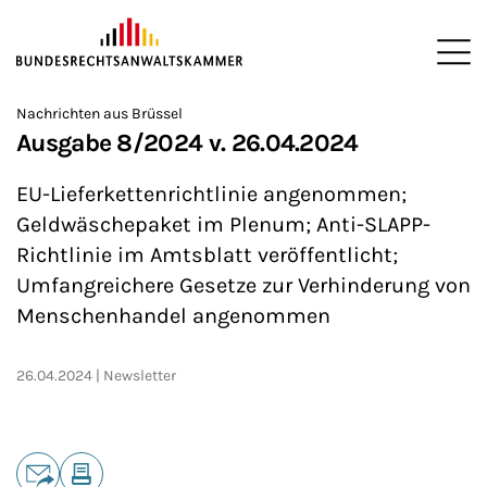
ZUM HAUPTINHALT SPRINGEN
Me
Sie befinden sich hier:
Nachrichten aus Brüssel
Startseite
Newsroom
Newsletter
Nachrichten aus Brüssel
>
>
>
>
>
Ausgabe 8/2024 v. 26.04.2024
EU-Lieferkettenrichtlinie angenommen;
Geldwäschepaket im Plenum; Anti-SLAPP-
Richtlinie im Amtsblatt veröffentlicht;
Umfangreichere Gesetze zur Verhinderung von
Menschenhandel angenommen
26.04.2024
Newsletter
Teilen