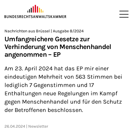
ZUM HAUPTINHALT SPRINGEN
Me
Sie befinden sich hier:
Nachrichten aus Brüssel | Ausgabe 8/2024
Startseite
Newsroom
Newsletter
Nachrichten aus Brüssel
>
>
>
>
>
Umfangreichere Gesetze zur
Verhinderung von Menschenhandel
angenommen – EP
Am 23. April 2024 hat das EP mir einer
eindeutigen Mehrheit von 563 Stimmen bei
lediglich 7 Gegenstimmen und 17
Enthaltungen neue Regelungen im Kampf
gegen Menschenhandel und für den Schutz
der Betroffenen beschlossen.
26.04.2024
Newsletter