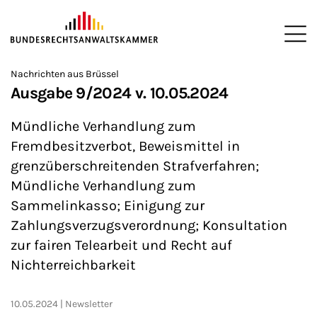
ZUM HAUPTINHALT SPRINGEN
Me
Sie befinden sich hier:
Nachrichten aus Brüssel
Startseite
Newsroom
Newsletter
Nachrichten aus Brüssel
>
>
>
>
>
Ausgabe 9/2024 v. 10.05.2024
Mündliche Verhandlung zum
Fremdbesitzverbot, Beweismittel in
grenzüberschreitenden Strafverfahren;
Mündliche Verhandlung zum
Sammelinkasso; Einigung zur
Zahlungsverzugsverordnung; Konsultation
zur fairen Telearbeit und Recht auf
Nichterreichbarkeit
10.05.2024
Newsletter