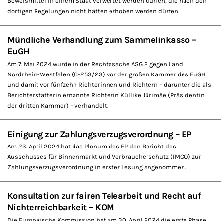
Beweismittel in einem Staat verwertet werden dürfen, die nach den
dortigen Regelungen nicht hätten erhoben werden dürfen.
Mündliche Verhandlung zum Sammelinkasso –
EuGH
Am 7. Mai 2024 wurde in der Rechtssache ASG 2 gegen Land
Nordrhein-Westfalen (C-253/23) vor der großen Kammer des EuGH
und damit vor fünfzehn Richterinnen und Richtern – darunter die als
Berichterstatterin ernannte Richterin Küllike Jürimäe (Präsidentin
der dritten Kammer) – verhandelt.
Einigung zur Zahlungsverzugsverordnung – EP
Am 23. April 2024 hat das Plenum des EP den Bericht des
Ausschusses für Binnenmarkt und Verbraucherschutz (IMCO) zur
Zahlungsverzugsverordnung in erster Lesung angenommen.
Konsultation zur fairen Telearbeit und Recht auf
Nichterreichbarkeit – KOM
Die Europäische Kommission hat am 30. April 2024 die erste Phase