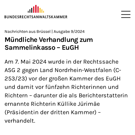
ZUM HAUPTINHALT SPRINGEN
Me
Sie befinden sich hier:
Nachrichten aus Brüssel | Ausgabe 9/2024
Startseite
Newsroom
Newsletter
Nachrichten aus Brüssel
>
>
>
>
>
Mündliche Verhandlung zum
Sammelinkasso – EuGH
Am 7. Mai 2024 wurde in der Rechtssache
ASG 2 gegen Land Nordrhein-Westfalen (C-
253/23) vor der großen Kammer des EuGH
und damit vor fünfzehn Richterinnen und
Richtern – darunter die als Berichterstatterin
ernannte Richterin Küllike Jürimäe
(Präsidentin der dritten Kammer) –
verhandelt.