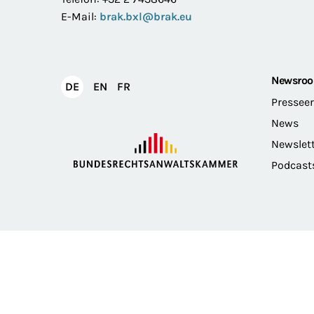
E-Mail:
brak.bxl@brak.eu
Newsro
English
Français
DE
EN
FR
Deutsch
Pressee
News
Newslet
Podcast
Impressum
Datenschutz