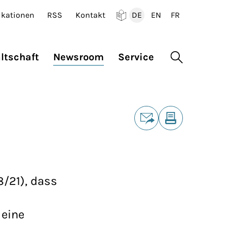
ikationen
RSS
Kontakt
DE
EN
FR
Deutsch
English
Francais
ltschaft
Newsroom
Service
Suche öffne
Teilen
E-Mail
Drucken
8/21), dass
 eine