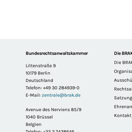
Footer
Bundesrechtsanwaltskammer
Die BRA
Die BRA
Littenstraße 9
Organis
10179 Berlin
Ausschü
Deutschland
Telefon: +49 30 284939-0
Rechts
E-Mail:
zentrale@brak.de
Satzun
Ehrena
Avenue des Nerviens 85/9
Kontakt
1040 Brüssel
Belgien
Telefon: +32 2 7438646