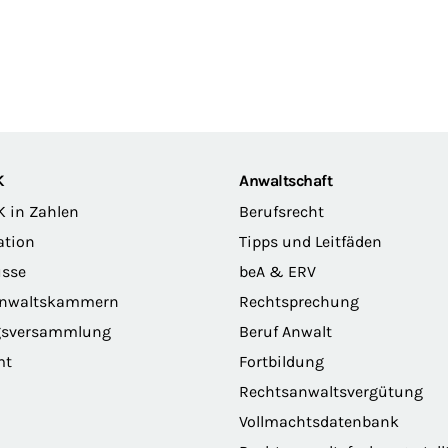
K
Anwaltschaft
K in Zahlen
Berufsrecht
ation
Tipps und Leitfäden
sse
beA & ERV
anwaltskammern
Rechtsprechung
gsversammlung
Beruf Anwalt
mt
Fortbildung
Rechtsanwaltsvergütung
Vollmachtsdatenbank