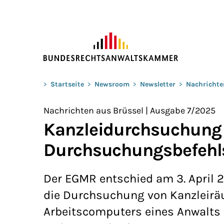
ZUM HAUPTINHALT SPRINGEN
Sie befinden sich hier:
>
Startseite
>
Newsroom
>
Newsletter
>
Nachrichte
Nachrichten aus Brüssel | Ausgabe 7/2025
Kanzleidurchsuchung b
Durchsuchungsbefehl
Der EGMR entschied am 3. April 20
die Durchsuchung von Kanzleir
Arbeitscomputers eines Anwalts 