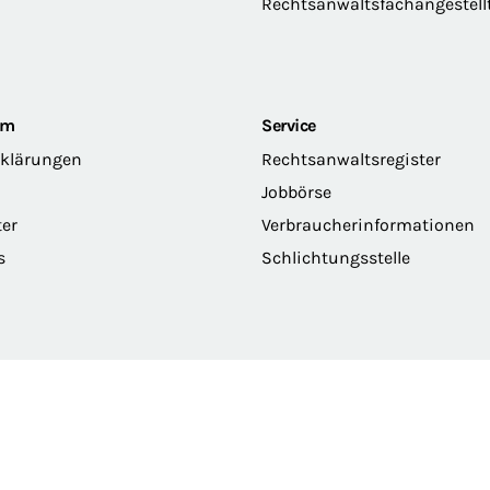
Rechtsanwaltsfachangestell
om
Service
rklärungen
Rechtsanwaltsregister
Jobbörse
ter
Verbraucherinformationen
s
Schlichtungsstelle
erklärung
Privatsphäre
Erklärung zur Barrierefreiheit