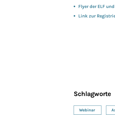
Flyer der ELF un
Link zur Registri
Schlagworte
Webinar
A