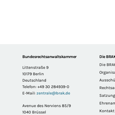
Footer
Bundesrechtsanwaltskammer
Die BRA
Die BRA
Littenstraße 9
Organis
10179 Berlin
Ausschü
Deutschland
Telefon: +49 30 284939-0
Rechts
E-Mail:
zentrale@brak.de
Satzun
Ehrena
Avenue des Nerviens 85/9
Kontakt
1040 Brüssel