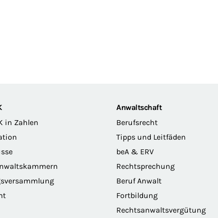
K
Anwaltschaft
K in Zahlen
Berufsrecht
ation
Tipps und Leitfäden
sse
beA & ERV
anwaltskammern
Rechtsprechung
gsversammlung
Beruf Anwalt
mt
Fortbildung
Rechtsanwaltsvergütung