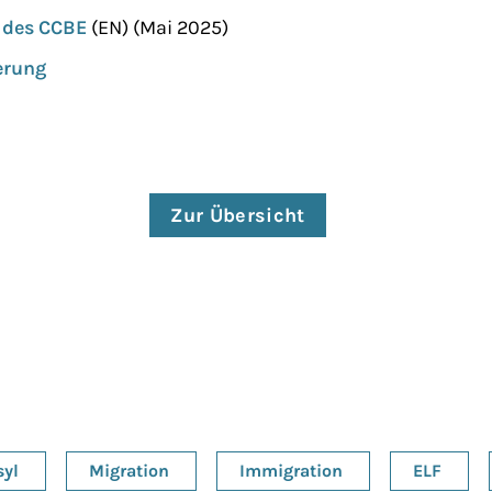
d des CCBE
(EN) (Mai 2025)
erung
Zur Übersicht
syl
Migration
Immigration
ELF