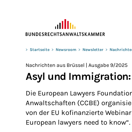
ZUM HAUPTINHALT SPRINGEN
Sie befinden sich hier:
>
Startseite
>
Newsroom
>
Newsletter
>
Nachrichte
Nachrichten aus Brüssel | Ausgabe 9/2025
Asyl und Immigration:
Die European Lawyers Foundation
Anwaltschaften (CCBE) organisier
von der EU kofinanzierte Webina
European lawyers need to know“.