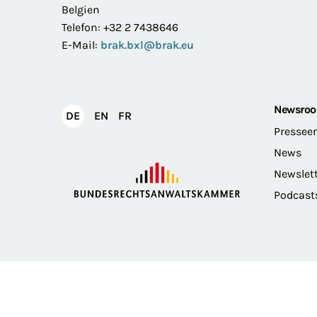
Belgien
Telefon: +32 2 7438646
E-Mail:
brak.bxl@brak.eu
Newsro
English
Français
DE
EN
FR
Deutsch
Pressee
News
Newslet
Podcast