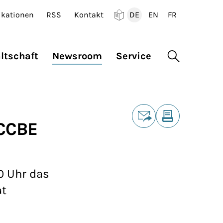
ikationen
RSS
Kontakt
DE
EN
FR
Deutsch
English
Francais
ltschaft
Newsroom
Service
Suche öffne
Teilen
/CCBE
E-Mail
Drucken
0 Uhr das
at