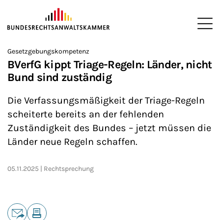
ZUM HAUPTINHALT SPRINGEN
Me
Sie befinden sich hier:
Gesetzgebungskompetenz
Startseite
Newsroom
News
>
>
>
BVerfG kippt Triage-Regeln: Länder, nicht
Bund sind zuständig
Die Verfassungsmäßigkeit der Triage-Regeln
scheiterte bereits an der fehlenden
Zuständigkeit des Bundes – jetzt müssen die
Länder neue Regeln schaffen.
05.11.2025
Rechtsprechung
Teilen