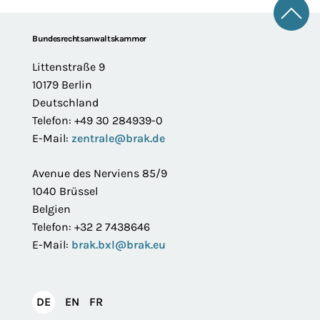
Zum 
Footer
Bundesrechtsanwaltskammer
Littenstraße 9
10179 Berlin
Deutschland
Telefon: +49 30 284939-0
E-Mail:
zentrale@brak.de
Avenue des Nerviens 85/9
1040 Brüssel
Belgien
Telefon: +32 2 7438646
E-Mail:
brak.bxl@brak.eu
English
Français
DE
EN
FR
Deutsch