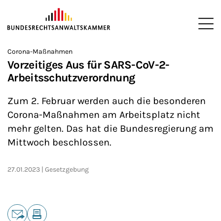
ZUM HAUPTINHALT SPRINGEN
Me
Sie befinden sich hier:
Corona-Maßnahmen
Startseite
Newsroom
News
>
>
>
Vorzeitiges Aus für SARS-CoV-2-
Arbeitsschutzverordnung
Zum 2. Februar werden auch die besonderen
Corona-Maßnahmen am Arbeitsplatz nicht
mehr gelten. Das hat die Bundesregierung am
Mittwoch beschlossen.
27.01.2023
Gesetzgebung
Teilen