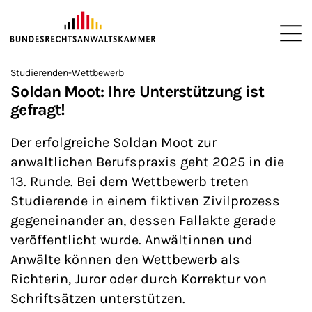
ZUM HAUPTINHALT SPRINGEN
Me
Sie befinden sich hier:
Studierenden-Wettbewerb
Startseite
Newsroom
Newsletter
Nachrichten aus Berlin
>
>
>
>
>
Soldan Moot: Ihre Unterstützung ist
gefragt!
Der erfolgreiche Soldan Moot zur
anwaltlichen Berufspraxis geht 2025 in die
13. Runde. Bei dem Wettbewerb treten
Studierende in einem fiktiven Zivilprozess
gegeneinander an, dessen Fallakte gerade
veröffentlicht wurde. Anwältinnen und
Anwälte können den Wettbewerb als
Richterin, Juror oder durch Korrektur von
Schriftsätzen unterstützen.