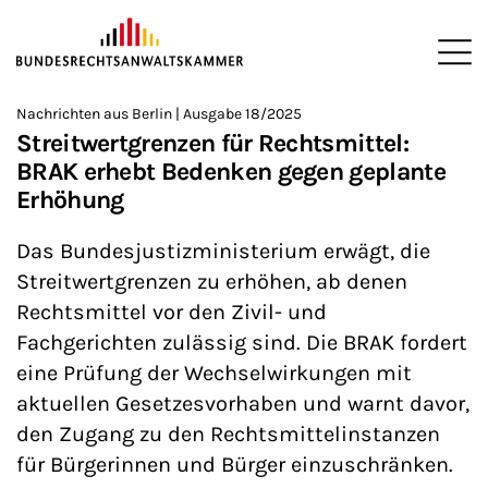
ZUM HAUPTINHALT SPRINGEN
Me
Sie befinden sich hier:
Nachrichten aus Berlin | Ausgabe 18/2025
Startseite
Newsroom
Newsletter
Nachrichten aus Berlin
>
>
>
>
>
Streitwertgrenzen für Rechtsmittel:
BRAK erhebt Bedenken gegen geplante
Erhöhung
Das Bundesjustizministerium erwägt, die
Streitwertgrenzen zu erhöhen, ab denen
Rechtsmittel vor den Zivil- und
Fachgerichten zulässig sind. Die BRAK fordert
eine Prüfung der Wechselwirkungen mit
aktuellen Gesetzesvorhaben und warnt davor,
den Zugang zu den Rechtsmittelinstanzen
für Bürgerinnen und Bürger einzuschränken.