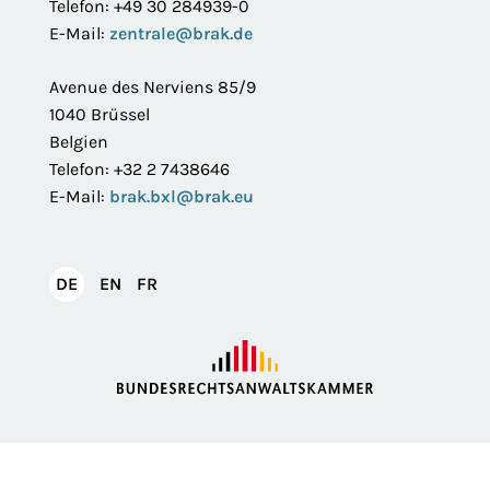
Telefon: +49 30 284939-0
E-Mail:
zentrale@brak.de
Avenue des Nerviens 85/9
1040 Brüssel
Belgien
Telefon: +32 2 7438646
E-Mail:
brak.bxl@brak.eu
English
Français
DE
EN
FR
Deutsch
Impressum
Datenschutzerklärung
Privatsphäre