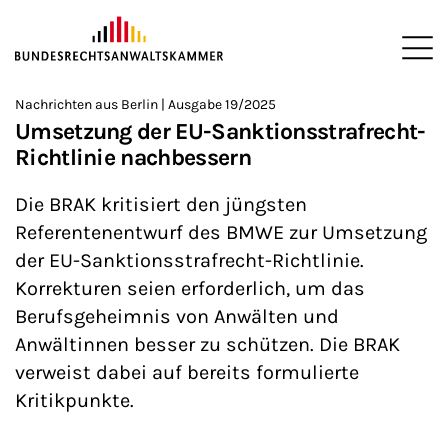
ZUM HAUPTINHALT SPRINGEN
Me
Sie befinden sich hier:
Nachrichten aus Berlin | Ausgabe 19/2025
Startseite
Newsroom
Newsletter
Nachrichten aus Berlin
>
>
>
>
>
Umsetzung der EU-Sanktionsstrafrecht-
Richtlinie nachbessern
Die BRAK kritisiert den jüngsten
Referentenentwurf des BMWE zur Umsetzung
der EU-Sanktionsstrafrecht-Richtlinie.
Korrekturen seien erforderlich, um das
Berufsgeheimnis von Anwälten und
Anwältinnen besser zu schützen. Die BRAK
verweist dabei auf bereits formulierte
Kritikpunkte.