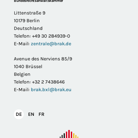
Footer
Bundesrechtsanwaltskammer
Littenstraße 9
10179 Berlin
Deutschland
Telefon: +49 30 284939-0
E-Mail:
zentrale@brak.de
Avenue des Nerviens 85/9
1040 Brüssel
Belgien
Telefon: +32 2 7438646
E-Mail:
brak.bxl@brak.eu
English
Français
DE
EN
FR
Deutsch