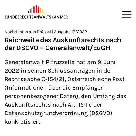
ZUM HAUPTINHALT SPRINGEN
Me
Sie befinden sich hier:
Nachrichten aus Brüssel | Ausgabe 12/2022
Startseite
Newsroom
Newsletter
Nachrichten aus Brüssel
>
>
>
>
>
Reichweite des Auskunftsrechts nach
der DSGVO – Generalanwalt/EuGH
Generalanwalt Pitruzzella hat am 9. Juni
2022 in seinen Schlussanträgen in der
Rechtssache C-154/21, Österreichische Post
(Informationen über die Empfänger
personenbezogener Daten), den Umfang des
Auskunftsrechts nach Art. 15 I c der
Datenschutzgrundverordnung (DSGVO)
konkretisiert.