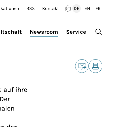
ikationen
RSS
Kontakt
DE
EN
FR
Deutsch
English
Francais
ltschaft
Newsroom
Service
Suche öffne
Teilen
E-Mail
Drucken
 auf ihre
 Der
nalen
en den