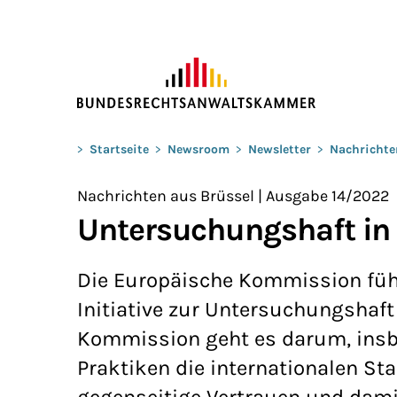
ZUM HAUPTINHALT SPRINGEN
Sie befinden sich hier:
>
Startseite
>
Newsroom
>
Newsletter
>
Nachrichte
Nachrichten aus Brüssel | Ausgabe 14/2022
Untersuchungshaft in
Die Europäische Kommission führt
Initiative zur Untersuchungshaft 
Kommission geht es darum, insbe
Praktiken die internationalen St
gegenseitige Vertrauen und dami