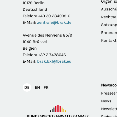
Organis
10179 Berlin
Ausschü
Deutschland
Telefon: +49 30 284939-0
Rechts
E-Mail:
zentrale@brak.de
Satzun
Ehrena
Avenue des Nerviens 85/9
Kontakt
1040 Brüssel
Belgien
Telefon: +32 2 7438646
E-Mail:
brak.bxl@brak.eu
Newsro
English
Français
DE
EN
FR
Deutsch
Pressee
News
Newslet
Podcast