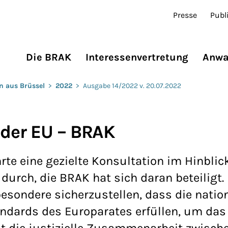
Presse
Publ
Die BRAK
Interessenvertretung
Anwa
n aus Brüssel
>
2022
>
Ausgabe 14/2022 v. 20.07.2022
 der EU – BRAK
e eine gezielte Konsultation im Hinblick
durch, die BRAK hat sich daran beteiligt.
sondere sicherzustellen, dass die natio
andards des Europarates erfüllen, um das
t die justizielle Zusammenarbeit zwisch