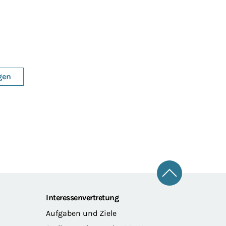
gen
Zum Seitena
Interessenvertretung
Aufgaben und Ziele