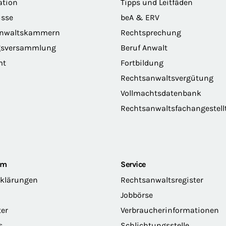
ation
Tipps und Leitfäden
sse
beA & ERV
anwaltskammern
Rechtsprechung
gsversammlung
Beruf Anwalt
mt
Fortbildung
Rechtsanwaltsvergütung
Vollmachtsdatenbank
Rechtsanwaltsfachangestell
om
Service
rklärungen
Rechtsanwaltsregister
Jobbörse
ter
Verbraucherinformationen
s
Schlichtungsstelle