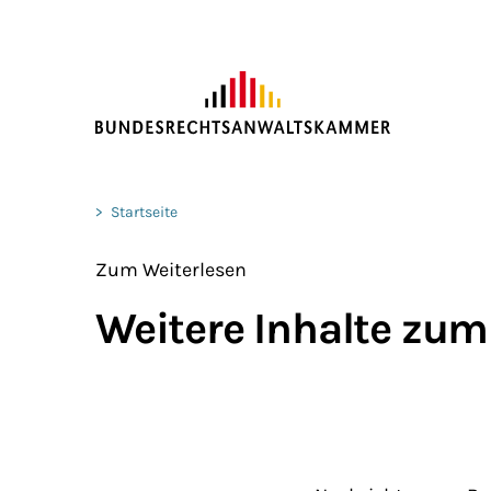
ZUM HAUPTINHALT SPRINGEN
Sie befinden sich hier:
>
Startseite
Zum Weiterlesen
Weitere Inhalte zum