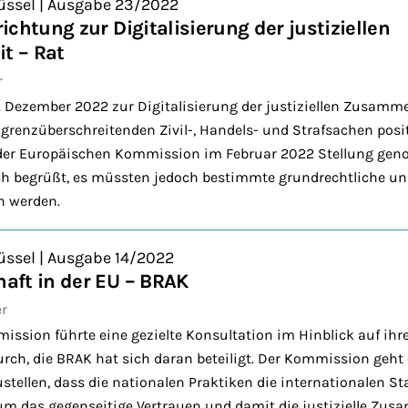
üssel | Ausgabe 23/2022
chtung zur Digitalisierung der justiziellen
t – Rat
r
. Dezember 2022 zur Digitalisierung der justiziellen Zusamm
 grenzüberschreitenden Zivil-, Handels- und Strafsachen posit
 der Europäischen Kommission im Februar 2022 Stellung ge
ich begrüßt, es müssten jedoch bestimmte grundrechtliche u
n werden.
üssel | Ausgabe 14/2022
aft in der EU – BRAK
er
ssion führte eine gezielte Konsultation im Hinblick auf ihre 
ch, die BRAK hat sich daran beteiligt. Der Kommission geht
stellen, dass die nationalen Praktiken die internationalen S
 um das gegenseitige Vertrauen und damit die justizielle Zu