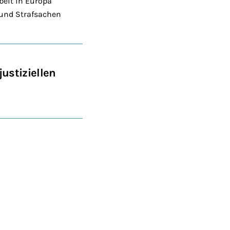
beit in Europa
- und Strafsachen
ustiziellen