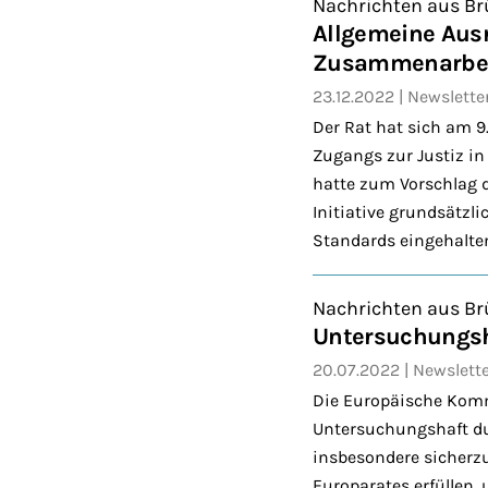
Nachrichten aus Br
Allgemeine Ausri
Zusammenarbei
23.12.2022
Newslette
Der Rat hat sich am 9
Zugangs zur Justiz in
hatte zum Vorschlag
Initiative grundsätzl
Standards eingehalte
Nachrichten aus Br
Untersuchungsh
20.07.2022
Newslett
Die Europäische Kommi
Untersuchungshaft dur
insbesondere sicherzu
Europarates erfüllen,