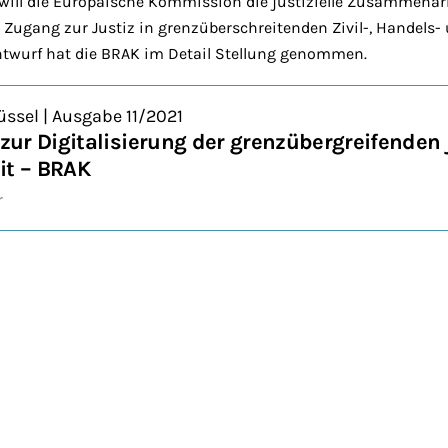
will die Europäische Kommission die justizielle Zusammenar
n Zugang zur Justiz in grenzüberschreitenden Zivil-, Handels
ntwurf hat die BRAK im Detail Stellung genommen.
ssel | Ausgabe 11/2021
ur Digitalisierung der grenzübergreifenden j
t – BRAK
r