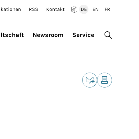
ikationen
RSS
Kontakt
DE
EN
FR
Deutsch
English
Francais
ltschaft
Newsroom
Service
Suche öffne
Teilen
E-Mail
Drucken