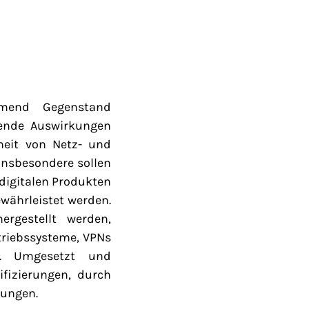
hmend Gegenstand
hende Auswirkungen
heit von Netz- und
Insbesondere sollen
digitalen Produkten
ährleistet werden.
rgestellt werden,
etriebssysteme, VPNs
n. Umgesetzt und
fizierungen, durch
hungen.