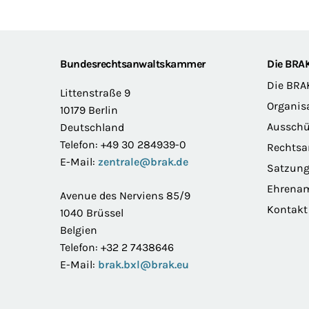
Footer
Bundesrechtsanwaltskammer
Die BRA
Die BRA
Littenstraße 9
Organis
10179 Berlin
Ausschü
Deutschland
Telefon: +49 30 284939-0
Rechts
E-Mail:
zentrale@brak.de
Satzun
Ehrena
Avenue des Nerviens 85/9
Kontakt
1040 Brüssel
Belgien
Telefon: +32 2 7438646
E-Mail:
brak.bxl@brak.eu