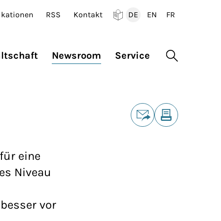
ikationen
RSS
Kontakt
DE
EN
FR
Deutsch
English
Francais
ltschaft
Newsroom
Service
Suche öffne
Teilen
E-Mail
Drucken
für eine
hes Niveau
besser vor