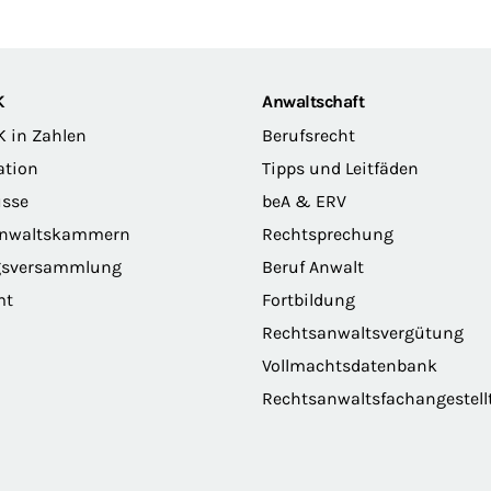
K
Anwaltschaft
K in Zahlen
Berufsrecht
ation
Tipps und Leitfäden
sse
beA & ERV
anwaltskammern
Rechtsprechung
gsversammlung
Beruf Anwalt
mt
Fortbildung
Rechtsanwaltsvergütung
Vollmachtsdatenbank
Rechtsanwaltsfachangestell