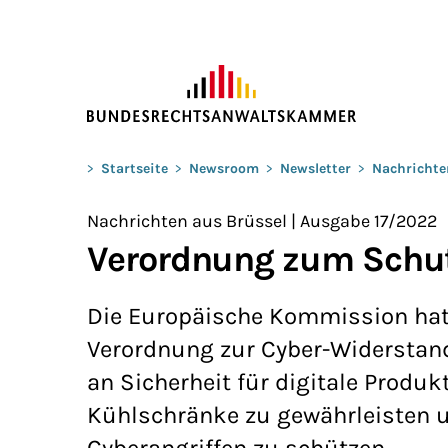
ZUM HAUPTINHALT SPRINGEN
Sie befinden sich hier:
>
Startseite
>
Newsroom
>
Newsletter
>
Nachrichte
Nachrichten aus Brüssel | Ausgabe 17/2022
Verordnung zum Schut
Die Europäische Kommission hat 
Verordnung zur Cyber-Widerstandsf
an Sicherheit für digitale Produk
Kühlschränke zu gewährleisten 
Cyberangriffen zu schützen.