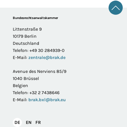
Zum 
Footer
Bundesrechtsanwaltskammer
Littenstraße 9
10179 Berlin
Deutschland
Telefon: +49 30 284939-0
E-Mail:
zentrale@brak.de
Avenue des Nerviens 85/9
1040 Brüssel
Belgien
Telefon: +32 2 7438646
E-Mail:
brak.bxl@brak.eu
English
Français
DE
EN
FR
Deutsch