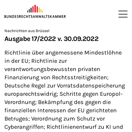
ZUM HAUPTINHALT SPRINGEN
Me
Sie befinden sich hier:
Nachrichten aus Brüssel
Startseite
Newsroom
Newsletter
Nachrichten aus Brüssel
>
>
>
>
>
Ausgabe 17/2022 v. 30.09.2022
Richtlinie über angemessene Mindestlöhne
in der EU; Richtlinie zur
verantwortungsbewussten privaten
Finanzierung von Rechtsstreitigkeiten;
Deutsche Regel zur Vorratsdatenspeicherung
europarechtswidrig; Schritte gegen Europol-
Verordnung; Bekämpfung des gegen die
finanziellen Interessen der EU gerichteten
Betruges; Verordnung zum Schutz vor
Cyberangriffen; Richtlinienentwurf zu KI und