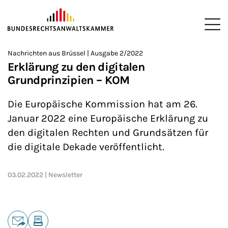
ZUM HAUPTINHALT SPRINGEN
Me
Sie befinden sich hier:
Nachrichten aus Brüssel | Ausgabe 2/2022
Startseite
Newsroom
Newsletter
Nachrichten aus Brüssel
>
>
>
>
>
Erklärung zu den digitalen
Grundprinzipien – KOM
Die Europäische Kommission hat am 26.
Januar 2022 eine Europäische Erklärung zu
den digitalen Rechten und Grundsätzen für
die digitale Dekade veröffentlicht.
03.02.2022
Newsletter
Teilen