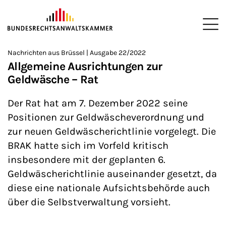
ZUM HAUPTINHALT SPRINGEN
Me
Sie befinden sich hier:
Nachrichten aus Brüssel | Ausgabe 22/2022
Startseite
Newsroom
Newsletter
Nachrichten aus Brüssel
>
>
>
>
>
Allgemeine Ausrichtungen zur
Geldwäsche – Rat
Der Rat hat am 7. Dezember 2022 seine
Positionen zur Geldwäscheverordnung und
zur neuen Geldwäscherichtlinie vorgelegt. Die
BRAK hatte sich im Vorfeld kritisch
insbesondere mit der geplanten 6.
Geldwäscherichtlinie auseinander gesetzt, da
diese eine nationale Aufsichtsbehörde auch
über die Selbstverwaltung vorsieht.