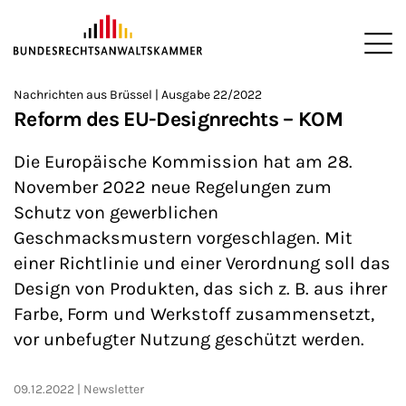
ZUM HAUPTINHALT SPRINGEN
Me
Sie befinden sich hier:
Nachrichten aus Brüssel | Ausgabe 22/2022
Startseite
Newsroom
Newsletter
Nachrichten aus Brüssel
>
>
>
>
>
Reform des EU-Designrechts – KOM
Die Europäische Kommission hat am 28.
November 2022 neue Regelungen zum
Schutz von gewerblichen
Geschmacksmustern vorgeschlagen. Mit
einer Richtlinie und einer Verordnung soll das
Design von Produkten, das sich z. B. aus ihrer
Farbe, Form und Werkstoff zusammensetzt,
vor unbefugter Nutzung geschützt werden.
09.12.2022
Newsletter