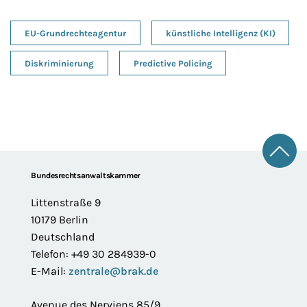
EU-Grundrechteagentur
künstliche Intelligenz (KI)
Diskriminierung
Predictive Policing
Zum 
Footer
Bundesrechtsanwaltskammer
Littenstraße 9
10179 Berlin
Deutschland
Telefon: +49 30 284939-0
E-Mail:
zentrale@brak.de
Avenue des Nerviens 85/9