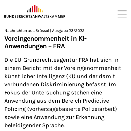
ZUM HAUPTINHALT SPRINGEN
Me
Sie befinden sich hier:
Nachrichten aus Brüssel | Ausgabe 23/2022
Startseite
Newsroom
Newsletter
Nachrichten aus Brüssel
>
>
>
>
>
Voreingenommenheit in KI-
Anwendungen – FRA
Die EU-Grundrechteagentur FRA hat sich in
einem Bericht mit der Voreingenommenheit
künstlicher Intelligenz (KI) und der damit
verbundenen Diskriminierung befasst. Im
Fokus der Untersuchung stehen eine
Anwendung aus dem Bereich Predictive
Policing (vorhersagebasierte Polizeiarbeit)
sowie eine Anwendung zur Erkennung
beleidigender Sprache.