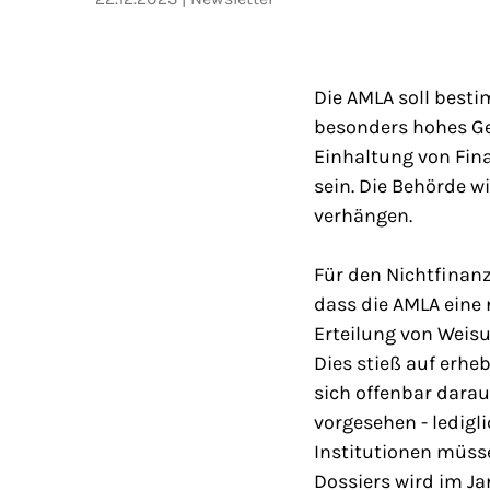
Die AMLA soll besti
besonders hohes Gel
Einhaltung von Fin
sein. Die Behörde w
verhängen.
Für den Nichtfinan
dass die AMLA eine n
Erteilung von Weis
Dies stieß auf erhe
sich offenbar darau
vorgesehen - ledigl
Institutionen müss
Dossiers wird im Ja