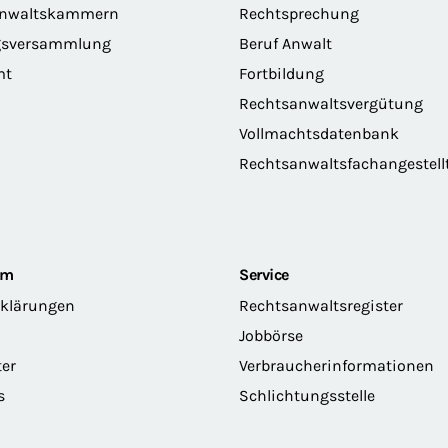
anwaltskammern
Rechtsprechung
gsversammlung
Beruf Anwalt
mt
Fortbildung
Rechtsanwaltsvergütung
Vollmachtsdatenbank
Rechtsanwaltsfachangestell
om
Service
rklärungen
Rechtsanwaltsregister
Jobbörse
ter
Verbraucherinformationen
s
Schlichtungsstelle