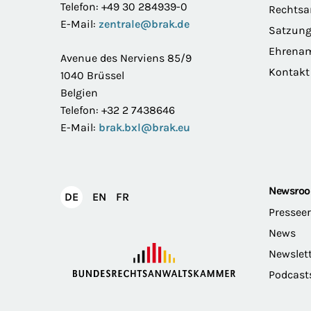
Telefon: +49 30 284939-0
Rechts
E-Mail:
zentrale@brak.de
Satzun
Ehrena
Avenue des Nerviens 85/9
Kontakt
1040 Brüssel
Belgien
Telefon: +32 2 7438646
E-Mail:
brak.bxl@brak.eu
Newsro
English
Français
DE
EN
FR
Deutsch
Pressee
News
Newslet
Podcast