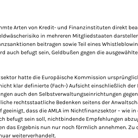
mmte Arten von Kredit- und Finanzinstituten direkt beau
dwäscherisiko in mehreren Mitgliedstaaten darstellen,
anzsanktionen beitragen sowie Teil eines
Whistleblowi
ird auch befugt sein, Geldbußen gegen die ausgewählte
zsektor hatte die Europäische Kommission ursprünglic
icht klar definierte (Fach-) Aufsicht einschließlich der
ungen auch den Selbstverwaltungseinrichtungen gegenü
bliche rechtsstaatliche Bedenken seitens der Anwaltsc
f geeinigt, dass die AMLA im Nichtfinanzsektor – wie in
ich befugt sein soll, nichtbindende Empfehlungen abzu
en das Ergebnis nun nur noch förmlich annehmen. Zu 
nuar weiterverhandelt.