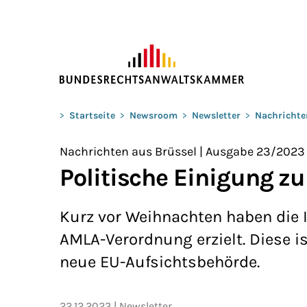
ZUM HAUPTINHALT SPRINGEN
Sie befinden sich hier:
>
Startseite
>
Newsroom
>
Newsletter
>
Nachrichte
Nachrichten aus Brüssel | Ausgabe 23/2023
Politische Einigung z
Kurz vor Weihnachten haben die I
AMLA-Verordnung erzielt. Diese i
neue EU-Aufsichtsbehörde.
22.12.2023
Newsletter