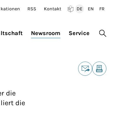
ikationen
RSS
Kontakt
DE
EN
FR
Deutsch
English
Francais
ltschaft
Newsroom
Service
Suche öffne
Teilen
E-Mail
Drucken
r die
iert die