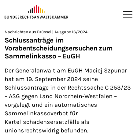
ZUM HAUPTINHALT SPRINGEN
Me
Sie befinden sich hier:
Nachrichten aus Brüssel | Ausgabe 16/2024
Startseite
Newsroom
Newsletter
Nachrichten aus Brüssel
>
>
>
>
>
Schlussanträge im
Vorabentscheidungsersuchen zum
Sammelinkasso – EuGH
Der Generalanwalt am EuGH Maciej Szpunar
hat am 19. September 2024 seine
Schlussanträge in der Rechtssache C 253/23
– ASG gegen Land Nordrhein-Westfalen –
vorgelegt und ein automatisches
Sammelinkassoverbot für
Kartellschadensersatzfälle als
unionsrechtswidrig befunden.