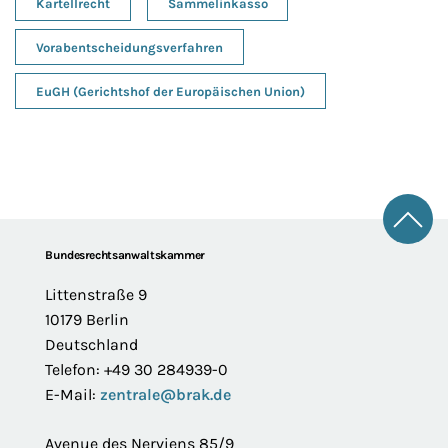
Kartellrecht
Sammelinkasso
Vorabentscheidungsverfahren
EuGH (Gerichtshof der Europäischen Union)
Zum 
Footer
Bundesrechtsanwaltskammer
Littenstraße 9
10179 Berlin
Deutschland
Telefon: +49 30 284939-0
E-Mail:
zentrale@brak.de
Avenue des Nerviens 85/9