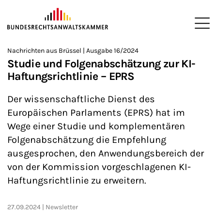
ZUM HAUPTINHALT SPRINGEN
Me
Sie befinden sich hier:
Nachrichten aus Brüssel | Ausgabe 16/2024
Startseite
Newsroom
Newsletter
Nachrichten aus Brüssel
>
>
>
>
>
Studie und Folgenabschätzung zur KI-
Haftungsrichtlinie – EPRS
Der wissenschaftliche Dienst des
Europäischen Parlaments (EPRS) hat im
Wege einer Studie und komplementären
Folgenabschätzung die Empfehlung
ausgesprochen, den Anwendungsbereich der
von der Kommission vorgeschlagenen KI-
Haftungsrichtlinie zu erweitern.
27.09.2024
Newsletter