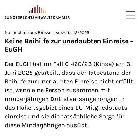
ZUM HAUPTINHALT SPRINGEN
Me
Sie befinden sich hier:
Nachrichten aus Brüssel | Ausgabe 12/2025
Startseite
Newsroom
Newsletter
Nachrichten aus Brüssel
>
>
>
>
>
Keine Beihilfe zur unerlaubten Einreise –
EuGH
Der EuGH hat im Fall C-460/23 (Kinsa) am 3.
Juni 2025 geurteilt, dass der Tatbestand der
Beihilfe zur unerlaubten Einreise nicht erfüllt
ist, wenn eine Person zusammen mit
minderjährigen Drittstaatsangehörigen in
das Hoheitsgebiet eines EU-Mitgliedstaats
einreist und sie die tatsächliche Sorge für
diese Minderjährigen ausübt.