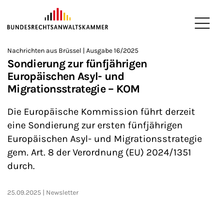
ZUM HAUPTINHALT SPRINGEN
Me
Sie befinden sich hier:
Nachrichten aus Brüssel | Ausgabe 16/2025
Startseite
Newsroom
Newsletter
Nachrichten aus Brüssel
>
>
>
>
>
Sondierung zur fünfjährigen
Europäischen Asyl- und
Migrationsstrategie – KOM
Die Europäische Kommission führt derzeit
eine Sondierung zur ersten fünfjährigen
Europäischen Asyl- und Migrationsstrategie
gem. Art. 8 der Verordnung (EU) 2024/1351
durch.
25.09.2025
Newsletter