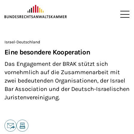
ZUM HAUPTINHALT SPRINGEN
Me
Sie befinden sich hier:
Startseite
Interessenvertretung
Internationales Engagement
>
>
>
Israel-Deutschland
Eine besondere Kooperation
Das Engagement der BRAK stützt sich
vornehmlich auf die Zusammenarbeit mit
zwei bedeutenden Organisationen, der Israel
Bar Association und der Deutsch-Israelischen
Juristenvereinigung.
Teilen