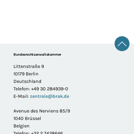
Zum 
Footer
Bundesrechtsanwaltskammer
Littenstraße 9
10179 Berlin
Deutschland
Telefon: +49 30 284939-0
E-Mail:
zentrale@brak.de
Avenue des Nerviens 85/9
1040 Brüssel
Belgien
Telefon: +32 2 7438646