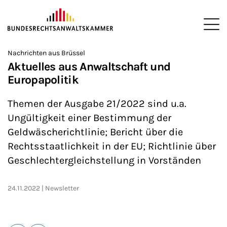
ZUM HAUPTINHALT SPRINGEN
Me
Sie befinden sich hier:
Nachrichten aus Brüssel
Startseite
Newsroom
News
>
>
>
Aktuelles aus Anwaltschaft und
Europapolitik
Themen der Ausgabe 21/2022 sind u.a.
Ungültigkeit einer Bestimmung der
Geldwäscherichtlinie; Bericht über die
Rechtsstaatlichkeit in der EU; Richtlinie über
Geschlechtergleichstellung in Vorständen
24.11.2022
Newsletter