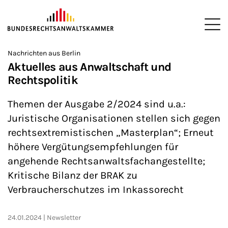
ZUM HAUPTINHALT SPRINGEN
Me
Sie befinden sich hier:
Nachrichten aus Berlin
Startseite
Newsroom
News
>
>
>
Aktuelles aus Anwaltschaft und
Rechtspolitik
Themen der Ausgabe 2/2024 sind u.a.:
Juristische Organisationen stellen sich gegen
rechtsextremistischen „Masterplan“; Erneut
höhere Vergütungsempfehlungen für
angehende Rechtsanwaltsfachangestellte;
Kritische Bilanz der BRAK zu
Verbraucherschutzes im Inkassorecht
24.01.2024
Newsletter