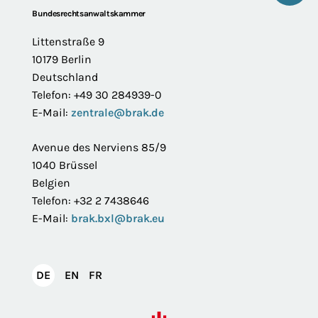
Footer
Bundesrechtsanwaltskammer
Littenstraße 9
10179 Berlin
Deutschland
Telefon: +49 30 284939-0
E-Mail:
zentrale@brak.de
Avenue des Nerviens 85/9
1040 Brüssel
Belgien
Telefon: +32 2 7438646
E-Mail:
brak.bxl@brak.eu
English
Français
DE
EN
FR
Deutsch