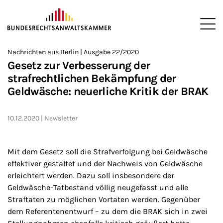
ZUM HAUPTINHALT SPRINGEN
Me
Sie befinden sich hier:
Nachrichten aus Berlin | Ausgabe 22/2020
Startseite
Newsroom
Newsletter
Nachrichten aus Berlin
>
>
>
>
>
Gesetz zur Verbesserung der
strafrechtlichen Bekämpfung der
Geldwäsche: neuerliche Kritik der BRAK
10.12.2020
Newsletter
Mit dem Gesetz soll die Strafverfolgung bei Geldwäsche
effektiver gestaltet und der Nachweis von Geldwäsche
erleichtert werden. Dazu soll insbesondere der
Geldwäsche-Tatbestand völlig neugefasst und alle
Straftaten zu möglichen Vortaten werden. Gegenüber
dem Referentenentwurf – zu dem die BRAK sich in zwei