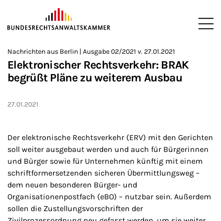
ZUM HAUPTINHALT SPRINGEN
Me
Sie befinden sich hier:
Nachrichten aus Berlin | Ausgabe 02/2021 v. 27.01.2021
Startseite
Newsroom
Newsletter
Nachrichten aus Berlin
2
>
>
>
>
>
Elektronischer Rechtsverkehr: BRAK
begrüßt Pläne zu weiterem Ausbau
27.01.2021
Der elektronische Rechtsverkehr (ERV) mit den Gerichten
soll weiter ausgebaut werden und auch für Bürgerinnen
und Bürger sowie für Unternehmen künftig mit einem
schriftformersetzenden sicheren Übermittlungsweg –
dem neuen besonderen Bürger- und
Organisationenpostfach (eBO) – nutzbar sein. Außerdem
sollen die Zustellungsvorschriften der
Zivilprozessordnung neu gefasst werden, um sie weiter