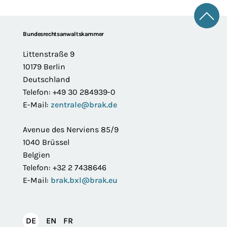
Zum 
Footer
Bundesrechtsanwaltskammer
Littenstraße 9
10179 Berlin
Deutschland
Telefon: +49 30 284939-0
E-Mail:
zentrale@brak.de
Avenue des Nerviens 85/9
1040 Brüssel
Belgien
Telefon: +32 2 7438646
E-Mail:
brak.bxl@brak.eu
English
Français
DE
EN
FR
Deutsch