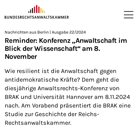
ZUM HAUPTINHALT SPRINGEN
Me
Sie befinden sich hier:
Nachrichten aus Berlin | Ausgabe 22/2024
Startseite
Newsroom
Newsletter
Nachrichten aus Berlin
>
>
>
>
>
Reminder: Konferenz „Anwaltschaft im
Blick der Wissenschaft“ am 8.
November
Wie resilient ist die Anwaltschaft gegen
antidemokratische Kräfte? Dem geht die
diesjährige Anwaltsrechts-Konferenz von
BRAK und Universität Hannover am 8.11.2024
nach. Am Vorabend präsentiert die BRAK eine
Studie zur Geschichte der Reichs-
Rechtsanwaltskammer.