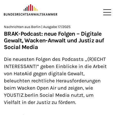
ZUM HAUPTINHALT SPRINGEN
Me
Sie befinden sich hier:
Nachrichten aus Berlin | Ausgabe 17/2025
Startseite
Newsroom
Newsletter
Nachrichten aus Berlin
>
>
>
>
>
BRAK-Podcast: neue Folgen – Digitale
Gewalt, Wacken-Anwalt und Justiz auf
Social Media
Die neuesten Folgen des Podcasts „(R)ECHT
INTERESSANT!“ geben Einblicke in die Arbeit
von HateAid gegen digitale Gewalt,
beleuchten rechtliche Herausforderungen
beim Wacken Open Air und zeigen, wie
YOUSTIZ.berlin Social Media nutzt, um
Vielfalt in der Justiz zu fördern.