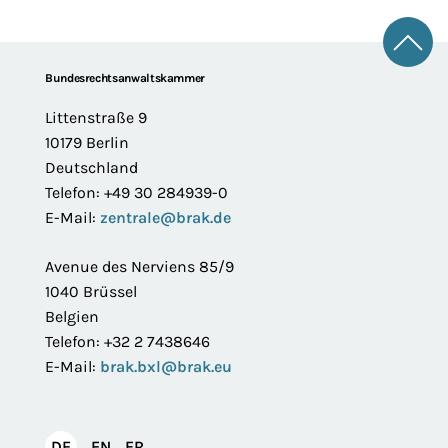
Zum 
Footer
Bundesrechtsanwaltskammer
Littenstraße 9
10179 Berlin
Deutschland
Telefon: +49 30 284939-0
E-Mail:
zentrale@brak.de
Avenue des Nerviens 85/9
1040 Brüssel
Belgien
Telefon: +32 2 7438646
E-Mail:
brak.bxl@brak.eu
English
Français
DE
EN
FR