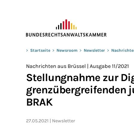
ZUM HAUPTINHALT SPRINGEN
Sie befinden sich hier:
>
Startseite
>
Newsroom
>
Newsletter
>
Nachrichte
Nachrichten aus Brüssel | Ausgabe 11/2021
Stellungnahme zur Dig
grenzübergreifenden j
BRAK
27.05.2021
Newsletter