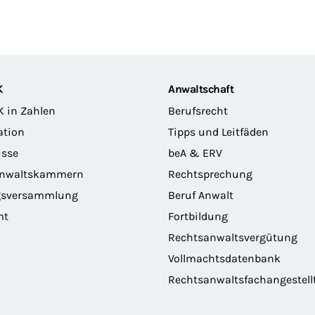
K
Anwaltschaft
K in Zahlen
Berufsrecht
ation
Tipps und Leitfäden
sse
beA & ERV
anwaltskammern
Rechtsprechung
gsversammlung
Beruf Anwalt
mt
Fortbildung
Rechtsanwaltsvergütung
Vollmachtsdatenbank
Rechtsanwaltsfachangestell