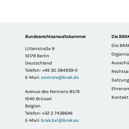
Footer
Bundesrechtsanwaltskammer
Die BRA
Die BRA
Littenstraße 9
Organis
10179 Berlin
Ausschü
Deutschland
Telefon: +49 30 284939-0
Rechts
E-Mail:
zentrale@brak.de
Satzun
Ehrena
Avenue des Nerviens 85/9
Kontakt
1040 Brüssel
Belgien
Telefon: +32 2 7438646
E-Mail:
brak.bxl@brak.eu