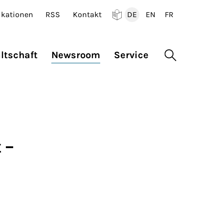
ikationen
RSS
Kontakt
DE
EN
FR
Deutsch
English
Francais
ltschaft
Newsroom
Service
Suche öffne
 –