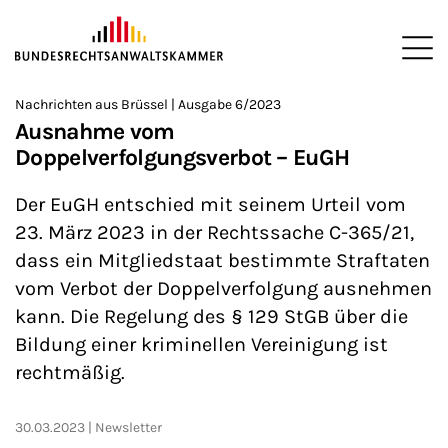
ZUM HAUPTINHALT SPRINGEN
Me
Sie befinden sich hier:
Nachrichten aus Brüssel | Ausgabe 6/2023
Startseite
Newsroom
Newsletter
Nachrichten aus Brüssel
>
>
>
>
>
Ausnahme vom
Doppelverfolgungsverbot – EuGH
Der EuGH entschied mit seinem Urteil vom
23. März 2023 in der Rechtssache C-365/21,
dass ein Mitgliedstaat bestimmte Straftaten
vom Verbot der Doppelverfolgung ausnehmen
kann. Die Regelung des § 129 StGB über die
Bildung einer kriminellen Vereinigung ist
rechtmäßig.
30.03.2023
Newsletter