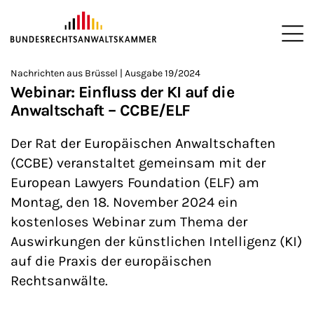
ZUM HAUPTINHALT SPRINGEN
Me
Sie befinden sich hier:
Nachrichten aus Brüssel | Ausgabe 19/2024
Startseite
Newsroom
Newsletter
Nachrichten aus Brüssel
>
>
>
>
>
Webinar: Einfluss der KI auf die
Anwaltschaft – CCBE/ELF
Der Rat der Europäischen Anwaltschaften
(CCBE) veranstaltet gemeinsam mit der
European Lawyers Foundation (ELF) am
Montag, den 18. November 2024 ein
kostenloses Webinar zum Thema der
Auswirkungen der künstlichen Intelligenz (KI)
auf die Praxis der europäischen
Rechtsanwälte.