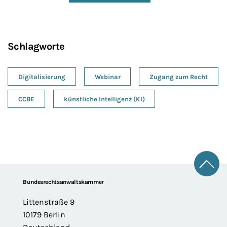
Schlagworte
Digitalisierung
Webinar
Zugang zum Recht
CCBE
künstliche Intelligenz (KI)
Zum 
Footer
Bundesrechtsanwaltskammer
Littenstraße 9
10179 Berlin