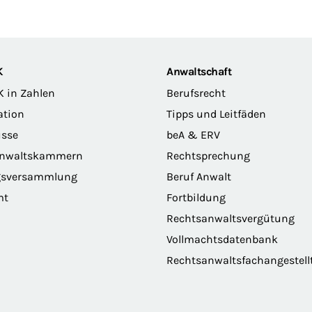
K
Anwaltschaft
K in Zahlen
Berufsrecht
ation
Tipps und Leitfäden
sse
beA & ERV
anwaltskammern
Rechtsprechung
gsversammlung
Beruf Anwalt
mt
Fortbildung
Rechtsanwaltsvergütung
Vollmachtsdatenbank
Rechtsanwaltsfachangestell