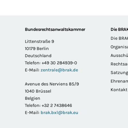
Footer
Bundesrechtsanwaltskammer
Die BRA
Die BRA
Littenstraße 9
Organis
10179 Berlin
Ausschü
Deutschland
Telefon: +49 30 284939-0
Rechts
E-Mail:
zentrale@brak.de
Satzun
Ehrena
Avenue des Nerviens 85/9
Kontakt
1040 Brüssel
Belgien
Telefon: +32 2 7438646
E-Mail:
brak.bxl@brak.eu