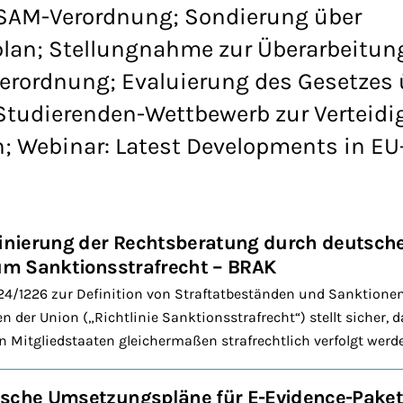
CSAM-Verordnung; Sondierung über
plan; Stellungnahme zur Überarbeitun
lverordnung; Evaluierung des Gesetzes 
 Studierenden-Wettbewerb zur Verteid
; Webinar: Latest Developments in EU
iminierung der Rechtsberatung durch deutsc
zum Sanktionsstrafrecht – BRAK
024/1226 zur Definition von Straftatbeständen und Sanktione
 der Union („Richtlinie Sanktionsstrafrecht“) stellt sicher, 
n Mitgliedstaaten gleichermaßen strafrechtlich verfolgt wer
sche Umsetzungspläne für E-Evidence-Paket 