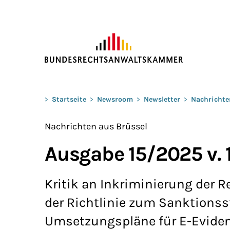
ZUM HAUPTINHALT SPRINGEN
Sie befinden sich hier:
>
Startseite
>
Newsroom
>
Newsletter
>
Nachrichte
Nachrichten aus Brüssel
Ausgabe 15/2025 v. 
Kritik an Inkriminierung der
der Richtlinie zum Sanktionss
Umsetzungspläne für E-Eviden