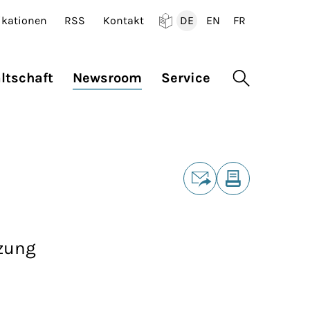
ikationen
RSS
Kontakt
DE
EN
FR
Deutsch
English
Francais
ltschaft
Newsroom
Service
Suche öffne
Teilen
E-Mail
Drucken
tzung