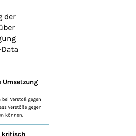
g der
über
igung
-Data
he Umsetzung
n bei Verstoß gegen
dass Verstöße gegen
den können.
kritisch