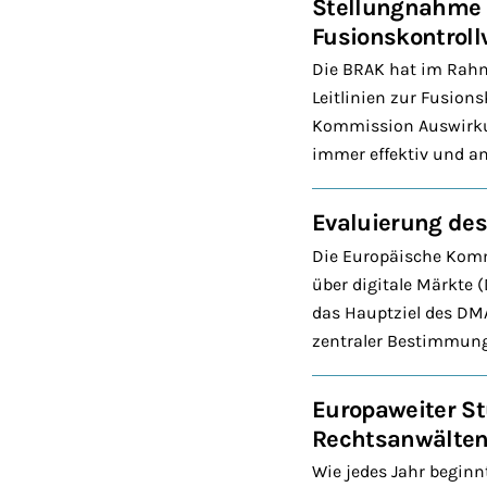
Stellungnahme z
Fusionskontrol
Die BRAK hat im Rahm
Leitlinien zur Fusion
Kommission Auswirkun
immer effektiv und a
Evaluierung des
Die Europäische Kommi
über digitale Märkte 
das Hauptziel des DMA
zentraler Bestimmunge
Europaweiter S
Rechtsanwälte
Wie jedes Jahr begin